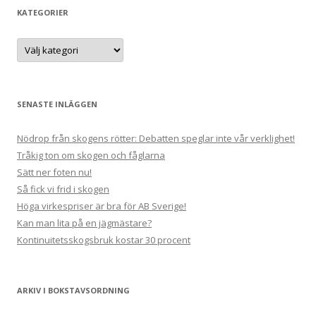
e
KATEGORIER
f
t
K
a
e
t
e
r
g
:
o
r
SENASTE INLÄGGEN
i
e
r
Nödrop från skogens rötter: Debatten speglar inte vår verklighet!
Tråkig ton om skogen och fåglarna
Sätt ner foten nu!
Så fick vi frid i skogen
Höga virkespriser är bra för AB Sverige!
Kan man lita på en jägmästare?
Kontinuitetsskogsbruk kostar 30 procent
ARKIV I BOKSTAVSORDNING