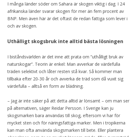
I många länder söder om Sahara är skogen viktig i dag. I 24
afrikanska länder svarar skogen för mer än fem procent av
BNP. Men även här är det oftast de redan fattiga som lever i
och av skogen.
Uthålligt skogsbruk inte alltid bästa lösningen
I biståndsvärlden är det inne att prata om ”uthålligt bruk av
naturskogar”. Teorin är enkel: Man avverkar de värdefulla
träden selektivt och låter resten stå kvar. Så kommer man
tillbaka efter 20-30 år och avverka de träd som då vuxit sig
värdefulla – alltså en form av blädning.
– Jag är inte säker på att detta alltid är lönsamt – om man ser
på alternativen, säger Reidar Persson. I Sverige kan ju
skogsmarken bara användas till skog, eftersom vi har för
mycket sten och för näringsfattiga marker. Men i tropikerna
kan man ofta använda skogsmarken till bete. Eller plantera