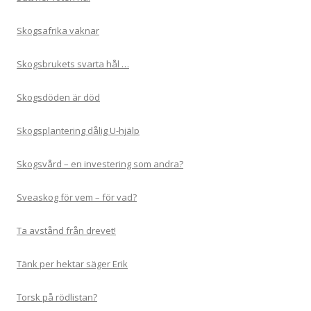
Skogsafrika vaknar
Skogsbrukets svarta hål …
Skogsdöden är död
Skogsplantering dålig U-hjälp
Skogsvård – en investering som andra?
Sveaskog för vem – för vad?
Ta avstånd från drevet!
Tänk per hektar säger Erik
Torsk på rödlistan?