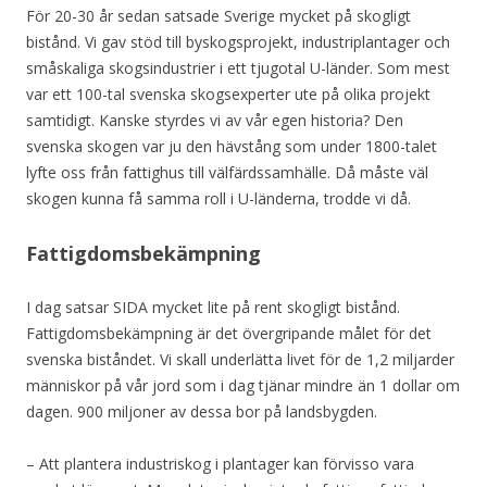
För 20-30 år sedan satsade Sverige mycket på skogligt
bistånd. Vi gav stöd till byskogsprojekt, industriplantager och
småskaliga skogsindustrier i ett tjugotal U-länder. Som mest
var ett 100-tal svenska skogsexperter ute på olika projekt
samtidigt. Kanske styrdes vi av vår egen historia? Den
svenska skogen var ju den hävstång som under 1800-talet
lyfte oss från fattighus till välfärdssamhälle. Då måste väl
skogen kunna få samma roll i U-länderna, trodde vi då.
Fattigdomsbekämpning
I dag satsar SIDA mycket lite på rent skogligt bistånd.
Fattigdomsbekämpning är det övergripande målet för det
svenska biståndet. Vi skall underlätta livet för de 1,2 miljarder
människor på vår jord som i dag tjänar mindre än 1 dollar om
dagen. 900 miljoner av dessa bor på landsbygden.
– Att plantera industriskog i plantager kan förvisso vara