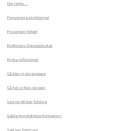
Om ränta …
Pensionera profeterna!
Procenten Helge!
Rödlistans Djävuladvokat
Ryska reflexioner
Så blev vi skogsägare
Så fick vi frid i skogen
Säg nej till mer fulskog
Saklig myndighetsinformation?
Sätt ner foten nu!