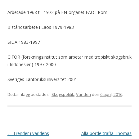
Arbetade 1968 till 1972 på FN-organet FAO i Rom
Biståndsarbete i Laos 1979-1983
SIDA 1983-1997
CIFOR (forskningsinstitut som arbetar med tropiskt skogsbruk
i Indonesien) 1997-2000
Sveriges Lantbruksuniversitet 2001-
Detta inlägg postades i
Skogspolitik
,
Världen
den
6 april, 2016
.
Inläggsnavigering
←
Trender i världens
Alla borde träffa Thomas