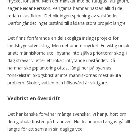
mycket lönsamt. Men det minskar inte de fattigas fattigdom,
säger Reidar Persson. Pengarna hamnar nästan alltid i de
redan rikas fickor. Det blir ingen spridning av välståndet.
Därför går det inget bistånd till sådana stora projekt längre
Det finns fortfarande en del skogliga inslag i projekt för
landsbygdsutveckling. Men det är inte mycket. En viktig orsak
är att människorna ute i byarna inte själva prioriterar skog. I
dag strävar vi efter ett lokalt inflytande i biståndet. Då
hamnar skogsplantering oftast långt ner på byarnas
”önskelista”. Skogsbrist är inte människornas mest akuta
problem. Skolor, vatten och hälsovård är viktigare.
Vedbrist en överdrift
Det här kanske förvånar många svenskar. Vi har ju hört om
den globala bristen på brännved. Hur kvinnorna tvingas gå allt
längre för att samla in sin dagliga ved.