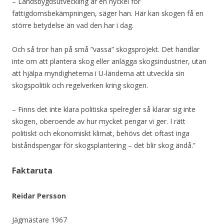
– Landsbygdsutveckling är en nyckel för
fattigdomsbekämpningen, säger han. Här kan skogen få en
större betydelse än vad den har i dag.
Och så tror han på små ”vassa” skogsprojekt. Det handlar
inte om att plantera skog eller anlägga skogsindustrier, utan
att hjälpa myndigheterna i U-länderna att utveckla sin
skogspolitik och regelverken kring skogen.
– Finns det inte klara politiska spelregler så klarar sig inte
skogen, oberoende av hur mycket pengar vi ger. I rätt
politiskt och ekonomiskt klimat, behövs det oftast inga
biståndspengar för skogsplantering – det blir skog ändå.”
Faktaruta
Reidar Persson
Jägmästare 1967