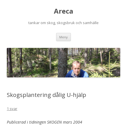
Areca
tankar om skog, skogsbruk och samhälle
Hoppa
Meny
till
innehåll
Skogsplantering dålig U-hjälp
1 svar
Publicerad i tidningen SKOGEN mars 2004