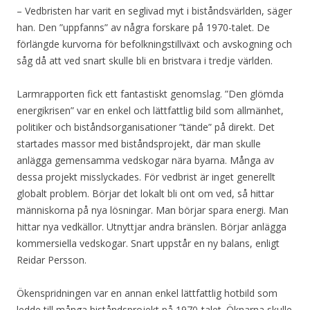
– Vedbristen har varit en seglivad myt i biståndsvärlden, säger
han. Den ”uppfanns” av några forskare på 1970-talet. De
förlängde kurvorna för befolkningstillväxt och avskogning och
såg då att ved snart skulle bli en bristvara i tredje världen.
Larmrapporten fick ett fantastiskt genomslag. ”Den glömda
energikrisen” var en enkel och lättfattlig bild som allmänhet,
politiker och biståndsorganisationer ”tände” på direkt. Det
startades massor med biståndsprojekt, där man skulle
anlägga gemensamma vedskogar nära byarna. Många av
dessa projekt misslyckades. För vedbrist är inget generellt
globalt problem. Börjar det lokalt bli ont om ved, så hittar
människorna på nya lösningar. Man börjar spara energi. Man
hittar nya vedkällor. Utnyttjar andra bränslen. Börjar anlägga
kommersiella vedskogar. Snart uppstår en ny balans, enligt
Reidar Persson.
Ökenspridningen var en annan enkel lättfattlig hotbild som
ledde till många biståndsprojekt på 1970-talet. Öknarna skulle