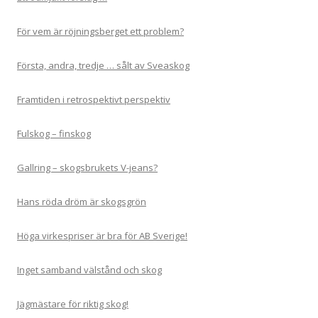
För vem är röjningsberget ett problem?
Första, andra, tredje … sålt av Sveaskog
Framtiden i retrospektivt perspektiv
Fulskog – finskog
Gallring – skogsbrukets V-jeans?
Hans röda dröm är skogsgrön
Höga virkespriser är bra för AB Sverige!
Inget samband välstånd och skog
Jägmästare för riktig skog!