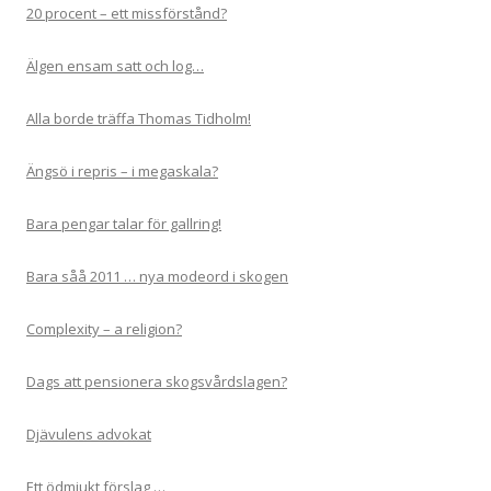
20 procent – ett missförstånd?
Älgen ensam satt och log…
Alla borde träffa Thomas Tidholm!
Ängsö i repris – i megaskala?
Bara pengar talar för gallring!
Bara såå 2011 … nya modeord i skogen
Complexity – a religion?
Dags att pensionera skogsvårdslagen?
Djävulens advokat
Ett ödmjukt förslag …