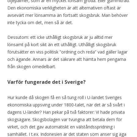
oljepalmer, som är en mycket lönsam gröda. Eller gummiträd.
Den ekonomiska verkligheten är att alternativen oftast är
avsevärt mer lönsamma än fortsatt skogsbruk. Man behöver
inte tycka om det, men så är det.
Dessutom: ett icke uthålligt skogsbruk är ju alltid mer
lönsamt på kort sikt än ett uthålligt. Uthålligt skogsbruk
förutsätter en viss politisk ”ordning och reda” vad gäller lagar
och ägande. Annars är det säkrare att hämta hem pengarna
från skogen omedelbart.
Varför fungerade det i Sverige?
Hur kunde då skogen få en så tung roll i U-landet Sveriges
ekonomiska uppsving under 1800-talet, när det är så svårt i
dagens U-länder? Han pekar på två faktorer: Vi hade privata
skogsägare. Skogsbolagen var tvungna att betala dem för
virket, och det gav automatiskt en välståndsspridning i
samhället. I t.ex. Indonesien är det staten som anser sig äga