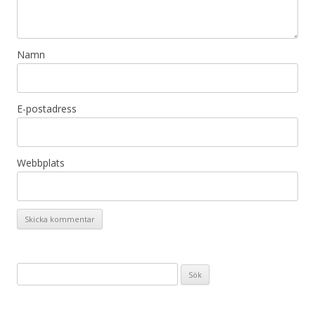
Namn
E-postadress
Webbplats
S
ö
k