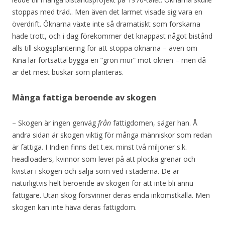
stoppas med träd.. Men även det larmet visade sig vara en
överdrift. Öknarna växte inte så dramatiskt som forskarna
hade trott, och i dag förekommer det knappast något bistånd
alls till skogsplantering för att stoppa öknarna – även om
Kina lär fortsätta bygga en ”grön mur” mot öknen – men då
är det mest buskar som planteras.
Många fattiga beroende av skogen
– Skogen är ingen genväg
från
fattigdomen, säger han. Å
andra sidan är skogen viktig för många människor som redan
är fattiga. I Indien finns det t.ex. minst två miljoner s.k.
headloaders, kvinnor som lever på att plocka grenar och
kvistar i skogen och sälja som ved i städerna. De är
naturligtvis helt beroende av skogen för att inte bli ännu
fattigare. Utan skog försvinner deras enda inkomstkälla. Men
skogen kan inte häva deras fattigdom.