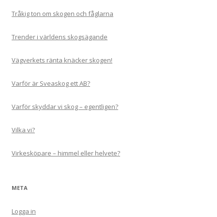
Tråkig ton om skogen och fåglarna
Trender i världens skogsägande
Vägverkets ränta knäcker skogen!
Varför är Sveaskog ett AB?
Varför skyddar vi skog – egentligen?
Vilka vi?
Virkesköpare – himmel eller helvete?
META
Logga in