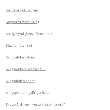
Så fick vi frid i skogen
Säg nej till mer fulskog
Saklig myndighetsinformation?
Sätt ner foten nu!
Skogsafrika vaknar
Skogsbrukets svarta hål …
Skogsdöden är död
Skogsplantering dålig U-hjälp
Skogsvård – en investering som andra?