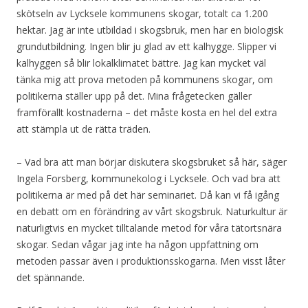
skötseln av Lycksele kommunens skogar, totalt ca 1.200
hektar. Jag är inte utbildad i skogsbruk, men har en biologisk
grundutbildning. Ingen blir ju glad av ett kalhygge. Slipper vi
kalhyggen så blir lokalklimatet bättre. Jag kan mycket väl
tänka mig att prova metoden på kommunens skogar, om
politikerna ställer upp på det. Mina frågetecken gäller
framförallt kostnaderna – det måste kosta en hel del extra
att stämpla ut de rätta träden.
– Vad bra att man börjar diskutera skogsbruket så här, säger
Ingela Forsberg, kommunekolog i Lycksele. Och vad bra att
politikerna är med på det här seminariet. Då kan vi få igång
en debatt om en förändring av vårt skogsbruk. Naturkultur är
naturligtvis en mycket tilltalande metod för våra tätortsnära
skogar. Sedan vågar jag inte ha någon uppfattning om
metoden passar även i produktionsskogarna. Men visst låter
det spännande.