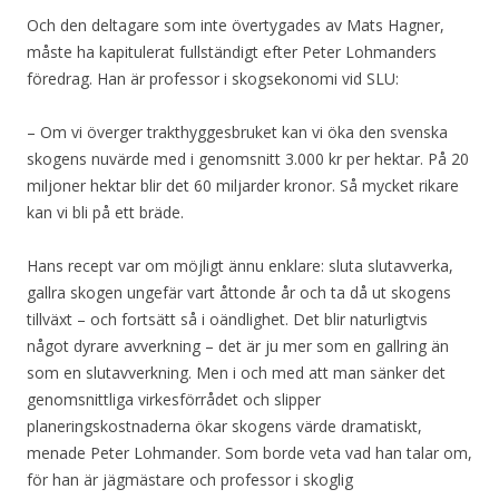
Och den deltagare som inte övertygades av Mats Hagner,
måste ha kapitulerat fullständigt efter Peter Lohmanders
föredrag. Han är professor i skogsekonomi vid SLU:
– Om vi överger trakthyggesbruket kan vi öka den svenska
skogens nuvärde med i genomsnitt 3.000 kr per hektar. På 20
miljoner hektar blir det 60 miljarder kronor. Så mycket rikare
kan vi bli på ett bräde.
Hans recept var om möjligt ännu enklare: sluta slutavverka,
gallra skogen ungefär vart åttonde år och ta då ut skogens
tillväxt – och fortsätt så i oändlighet. Det blir naturligtvis
något dyrare avverkning – det är ju mer som en gallring än
som en slutavverkning. Men i och med att man sänker det
genomsnittliga virkesförrådet och slipper
planeringskostnaderna ökar skogens värde dramatiskt,
menade Peter Lohmander. Som borde veta vad han talar om,
för han är jägmästare och professor i skoglig