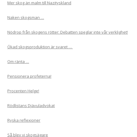
Mer skog än malm till Nazityskland
Naken skogsman …
Nödrop från skogens rötter: Debatten speglar inte vår verklighet!
Ökad skogsproduktion är svaret …
Om ränta …
Pensionera profeterna!
Procenten Helge!
Rödlistans Djävuladvokat
Ryska reflexioner
Så blev vi skogsägare