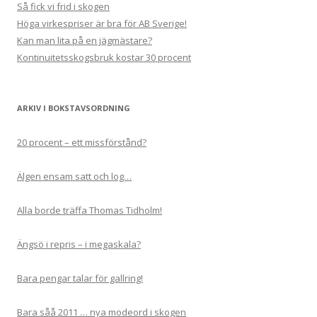
Så fick vi frid i skogen
Höga virkespriser är bra för AB Sverige!
Kan man lita på en jägmästare?
Kontinuitetsskogsbruk kostar 30 procent
ARKIV I BOKSTAVSORDNING
20 procent – ett missförstånd?
Älgen ensam satt och log…
Alla borde träffa Thomas Tidholm!
Ängsö i repris – i megaskala?
Bara pengar talar för gallring!
Bara såå 2011 … nya modeord i skogen