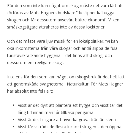
För den som inte kan något om skog måste det vara lätt att
förföras av Mats Hagners budskap: ”du slipper kalhugga
skogen och får dessutom avsevärt bättre ekonomi”. Vilken
småskogsägare attraheras inte av dessa locktoner.
Och det måste vara ljuv musik för en lokalpolitiker. ”vi kan
öka inkomsterna från våra skogar och ändå slippa de fula
turistavskräckande hyggena – det finns alltid skog, och
dessutom en trevligare skog”.
Inte ens för den som kan något om skogsbruk är det helt lätt
att genomskåda svagheterna i Naturkultur. För Mats Hagner
har absolut inte fel i allt:
Visst är det dyrt att plantera ett hygge och visst tar det
lång tid innan man får tillbaka pengarna.
Visst är det billigare att avverka grova träd än klena.
Visst får vi träd i de flesta luckor i skogen – den öppna