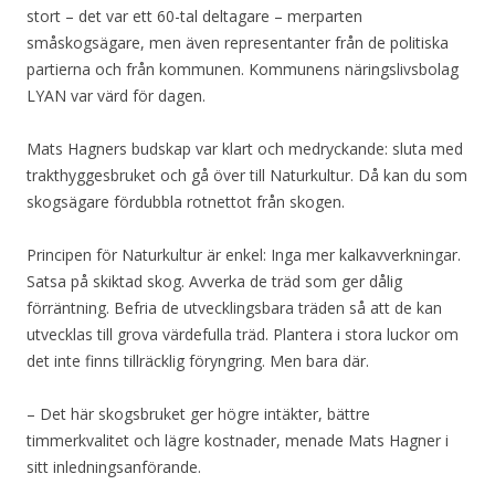
stort – det var ett 60-tal deltagare – merparten
småskogsägare, men även representanter från de politiska
partierna och från kommunen. Kommunens näringslivsbolag
LYAN var värd för dagen.
Mats Hagners budskap var klart och medryckande: sluta med
trakthyggesbruket och gå över till Naturkultur. Då kan du som
skogsägare fördubbla rotnettot från skogen.
Principen för Naturkultur är enkel: Inga mer kalkavverkningar.
Satsa på skiktad skog. Avverka de träd som ger dålig
förräntning. Befria de utvecklingsbara träden så att de kan
utvecklas till grova värdefulla träd. Plantera i stora luckor om
det inte finns tillräcklig föryngring. Men bara där.
– Det här skogsbruket ger högre intäkter, bättre
timmerkvalitet och lägre kostnader, menade Mats Hagner i
sitt inledningsanförande.