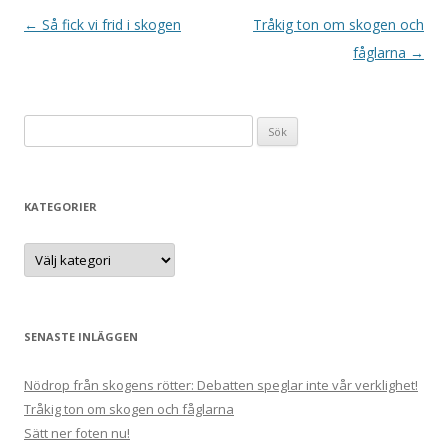
Inläggsnavigering
←
Så fick vi frid i skogen
Tråkig ton om skogen och
fåglarna
→
S
ö
k
e
KATEGORIER
f
t
K
a
e
t
e
r
g
:
o
r
SENASTE INLÄGGEN
i
e
r
Nödrop från skogens rötter: Debatten speglar inte vår verklighet!
Tråkig ton om skogen och fåglarna
Sätt ner foten nu!