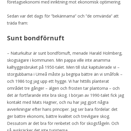
företagsekonomi med inriktning mot ekonomisk optimering.
Sedan var det dags för ”bekännarna” och ”de omvända” att
träda fram:
Sunt bondförnuft
– Naturkultur är sunt bondförnuft, menade Harald Holmberg,
skogsägare i kommunen. Min pappa ville inte anamma
kalhyggesbruket på 1950-talet. Men till slut kapitulerade vi –
storgubbarna i Umeå måste ju begripa bättre än vi småfolk –
och 1986 tog jag upp ett hygge. Vi har hittills planterat
området tre gånger – älgen och frosten tar plantorna – och
det är fortfarande inte bra skog. I början av 1990-talet fick jag
kontakt med Mats Hagner, och nu har jag gjort några
avverkningar efter hans principer. Jag ser bara fördelar: det
ger bättre ekonomi, bättre kvalitet och trevligare skog.
Dessutom är det bra för renbetet och för skogsfågeln. Och
så avskräcker det inte turisterna.