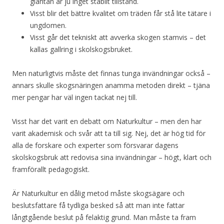
gläntan är ju inget stabilt tillstånd.
Visst blir det bättre kvalitet om träden får stå lite tätare i
ungdomen.
Visst går det tekniskt att avverka skogen stamvis – det
kallas gallring i skolskogsbruket.
Men naturligtvis måste det finnas tunga invändningar också –
annars skulle skogsnäringen anamma metoden direkt – tjäna
mer pengar har väl ingen tackat nej till.
Visst har det varit en debatt om Naturkultur – men den har
varit akademisk och svår att ta till sig. Nej, det är hög tid för
alla de forskare och experter som försvarar dagens
skolskogsbruk att redovisa sina invändningar – högt, klart och
framförallt pedagogiskt.
Är Naturkultur en dålig metod måste skogsägare och
beslutsfattare få tydliga besked så att man inte fattar
långtgående beslut på felaktig grund. Man måste ta fram