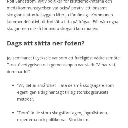
Rolf Sandström, aktiv politiker för kristdemokraterna och
med i kommunstyrelsen var också positiv: ett lönsamt
skogsbruk utan kalhyggen låter ju förnämligt. Kommunen
kommer definitivt att fortsätta titta på frågan. För våra egna
skogar men också för andra skogar i kommunen.
Dags att sätta ner foten?
Ja, seminariet i Lycksele var som ett frireligiöst väckelsemöte.
Tron, övertygelsen och gemenskapen var stark. ”Vi har rätt,
dom har fel”.
”Vi”, det är småfolket – alla de små skogsägare som
egentligen aldrig har tagit till sig storskogsbrukets
metoder.
”Dom” är de stora skogsföretagen, jägmästarna,
experterna och politikerna i Stockholm.