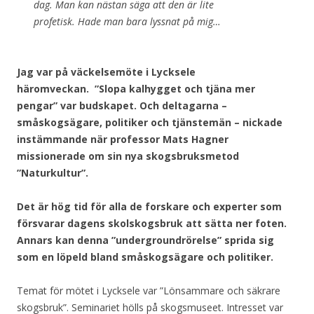
dag. Man kan nästan säga att den är lite
profetisk. Hade man bara lyssnat på mig…
Jag var på väckelsemöte i Lycksele
häromveckan. ”Slopa kalhygget och tjäna mer
pengar” var budskapet. Och deltagarna –
småskogsägare, politiker och tjänstemän – nickade
instämmande när professor Mats Hagner
missionerade om sin nya skogsbruksmetod
”Naturkultur”.
Det är hög tid för alla de forskare och experter som
försvarar dagens skolskogsbruk att sätta ner foten.
Annars kan denna ”undergroundrörelse” sprida sig
som en löpeld bland småskogsägare och politiker.
Temat för mötet i Lycksele var ”Lönsammare och säkrare
skogsbruk”. Seminariet hölls på skogsmuseet. Intresset var