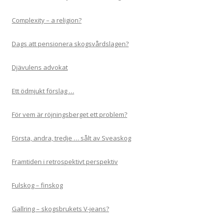
Complexity – a religion?
Dags att pensionera skogsvårdslagen?
Djävulens advokat
Ett ödmjukt förslag …
För vem är röjningsberget ett problem?
Första, andra, tredje … sålt av Sveaskog
Framtiden i retrospektivt perspektiv
Fulskog – finskog
Gallring – skogsbrukets V-jeans?